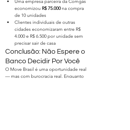
Uma empresa parceira da Comgás 
economizou 
R$ 75.000
 na compra 
de 10 unidades
Clientes individuais de outras 
cidades economizaram entre R$ 
4.000 e R$ 6.500 por unidade sem 
precisar sair de casa
Conclusão: Não Espere o 
Banco Decidir Por Você
O Move Brasil é uma oportunidade real 
— mas com burocracia real. Enquanto 
o governo promete e os bancos 
analisam, o caminhoneiro precisa 
continuar rodando e tomando as 
melhores decisões financeiras 
possíveis.
Nosso conselho prático:
Tente o Move Brasil seguindo o 