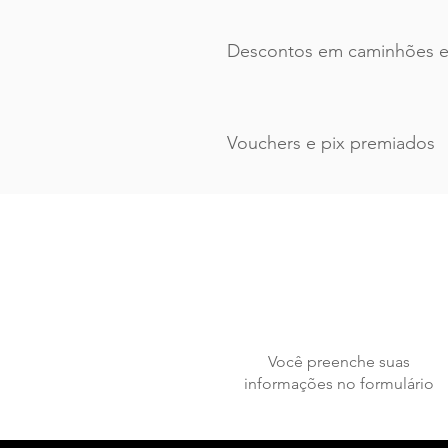
Descontos em caminhões e
Vouchers e pix premiados
Você preenche suas
informações no formulário