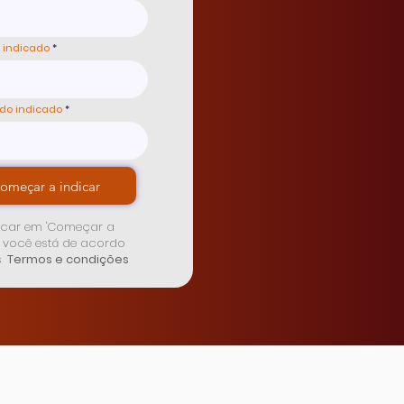
 indicado
do indicado
omeçar a indicar
icar em 'Começar a
' você está de acordo
s
Termos e condições