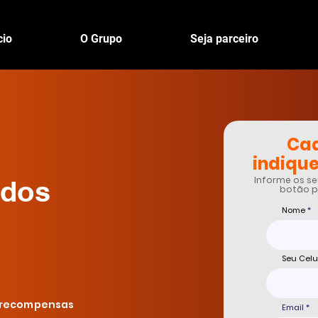
cio
O Grupo
Seja parceiro
Cad
indique
Informe os se
ados
botão p
Nome
Seu Celu
e recompensas
Email