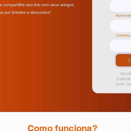
e compartilhe seu link com seus amigos.
ue por brindes e descontos!
Nome do
Contato 
C
Ao cl
indicar
com o
Como funciona?