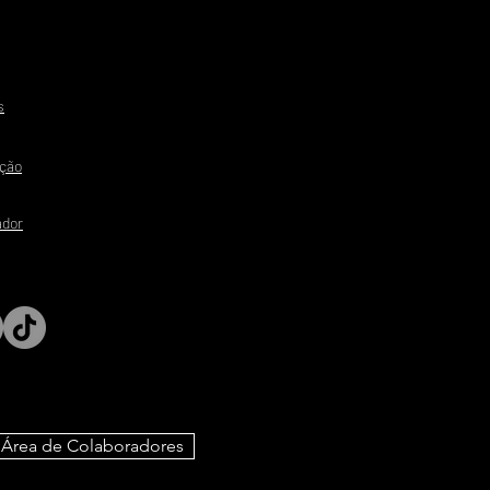
s
ação
ador
Área de Colaboradores