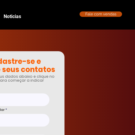
Fale com vendas
Noticias
astre-se e
 seus contatos
us dados abaixo e clique no
ara começar a indicar
lar