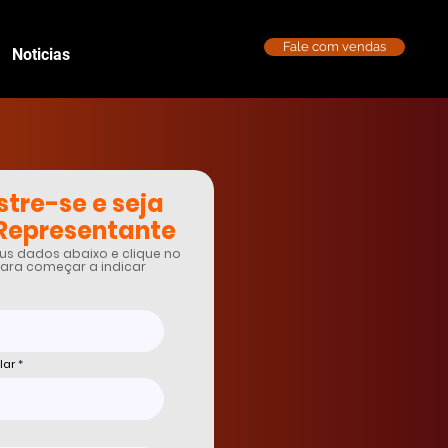
Fale com vendas
Noticias
tre-se e seja
Representante
us dados abaixo e clique no
ara começar a indicar
lar