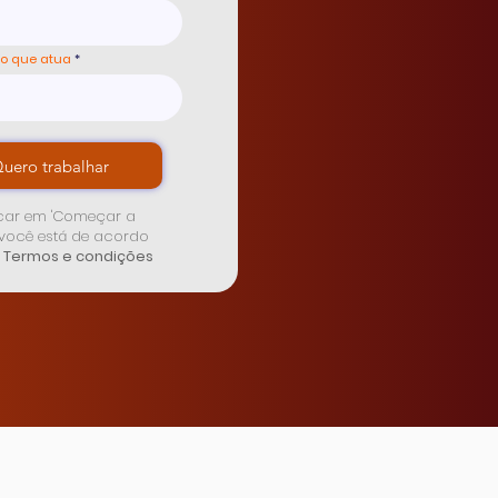
o que atua
uero trabalhar
icar em 'Começar a
 você está de acordo
Termos e condições