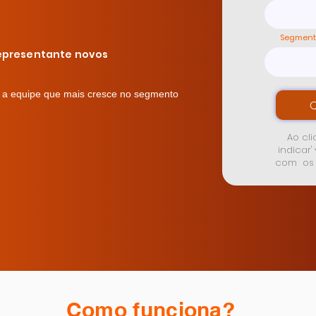
Segment
epresentante novos
o a equipe que mais cresce no segmento
Q
Ao cl
indicar'
com os
Como funciona?