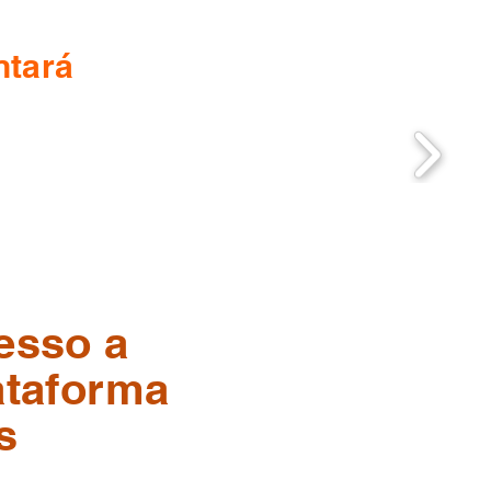
ntará
esso a
ataforma
s