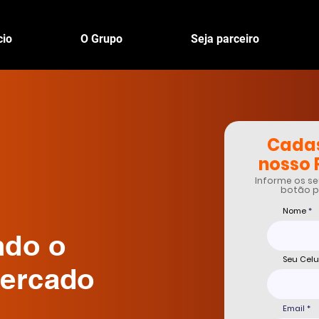
cio
O Grupo
Seja parceiro
Cadas
nosso 
Informe os se
botão p
Nome
ndo o
Seu Celu
mercado
Email